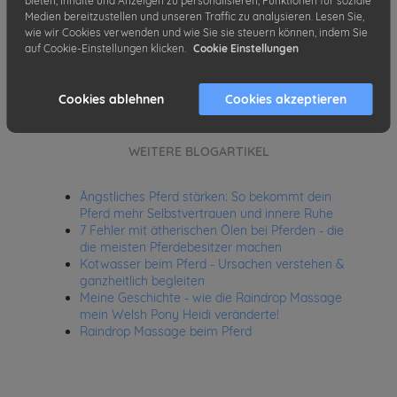
bieten, Inhalte und Anzeigen zu personalisieren, Funktionen für soziale
zu unterstützen.
Medien bereitzustellen und unseren Traffic zu analysieren. Lesen Sie,
wie wir Cookies verwenden und wie Sie sie steuern können, indem Sie
auf Cookie-Einstellungen klicken.
Cookie Einstellungen
Cookies ablehnen
Cookies akzeptieren
WEITERE BLOGARTIKEL
Ängstliches Pferd stärken: So bekommt dein
Pferd mehr Selbstvertrauen und innere Ruhe
7 Fehler mit ätherischen Ölen bei Pferden - die
die meisten Pferdebesitzer machen
Kotwasser beim Pferd - Ursachen verstehen &
ganzheitlich begleiten
Meine Geschichte - wie die Raindrop Massage
mein Welsh Pony Heidi veränderte!
Raindrop Massage beim Pferd