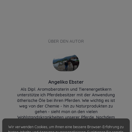
ÜBER DEN AUTOR
Angelika Ebster
Als Dipl. Aromaberaterin und Tierenergetikern
unterstütze ich Pferdebesitzer mit der Anwendung
ätherische Öle bei ihren Pferden. Wie wichtig es ist
weg von der Chemie - hin zu Naturprodukten zu
gehen - sieht man an den vielen
Wohlstandskrankheiten unserer Pferde. Nachdem
aber auch Tierarztkosten steigen, hat man mit
Wir verwenden Cookies, um Ihnen eine bessere Browser-Erfahrung zu
Naturprodukte die Möglichkeit sein Pferd präventiv