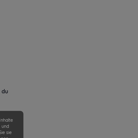
 du
ein
Inhalte
n und
ie sie