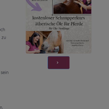
uch
 zu
 sein
n.