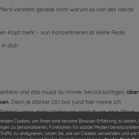
 Pferd versteht gerade nicht warum es von der Herde
ren Kopf mehr - von Konzentrieren ist keine Rede.
 in dich
dentiere und das musst du immer berücksichtigen,
aber
ken
. Denn je stärker DU bist (und hier meine ich
 Stärke) umso mehr Vertrauen gibst du an dein Pferd
und wenn wir emotional gerade schwach sind tut sich d
enden Cookies, um Ihnen eine bessere Browser-Erfahrung zu bieten, 
igen zu personalisieren, Funktionen für soziale Medien bereitzustelle
 weil es dich lesen kann.
Traffic zu analysieren. Lesen Sie, wie wir Cookies verwenden und wie S