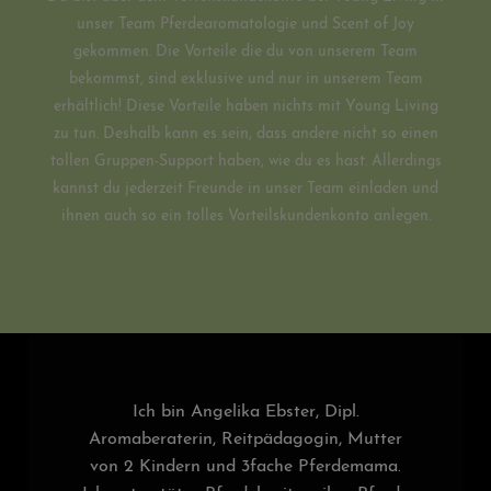
unser Team Pferdearomatologie und Scent of Joy
gekommen. Die Vorteile die du von unserem Team
bekommst, sind exklusive und nur in unserem Team
erhältlich! Diese Vorteile haben nichts mit Young Living
zu tun. Deshalb kann es sein, dass andere nicht so einen
tollen Gruppen-Support haben, wie du es hast. Allerdings
kannst du jederzeit Freunde in unser Team einladen und
ihnen auch so ein tolles Vorteilskundenkonto anlegen.
Ich bin Angelika Ebster, Dipl.
Aromaberaterin, Reitpädagogin, Mutter
von 2 Kindern und 3fache Pferdemama.