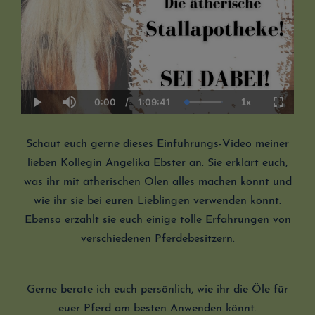
0:00
/
1:09:41
1x
Current
Duration
Loaded
:
Play
Mute
Playback
Fullscre
Time
100.00%
Rate
Schaut euch gerne dieses Einführungs-Video meiner
lieben Kollegin Angelika Ebster an. Sie erklärt euch,
was ihr mit ätherischen Ölen alles machen könnt und
wie ihr sie bei euren Lieblingen verwenden könnt.
Ebenso erzählt sie euch einige tolle Erfahrungen von
verschiedenen Pferdebesitzern.
Gerne berate ich euch persönlich, wie ihr die Öle für
euer Pferd am besten Anwenden könnt.